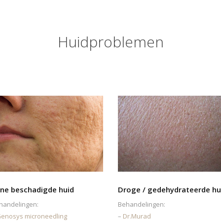
Huidproblemen
ne beschadigde huid
Droge / gedehydrateerde hu
handelingen:
Behandelingen:
enosys microneedling
–
Dr.Murad