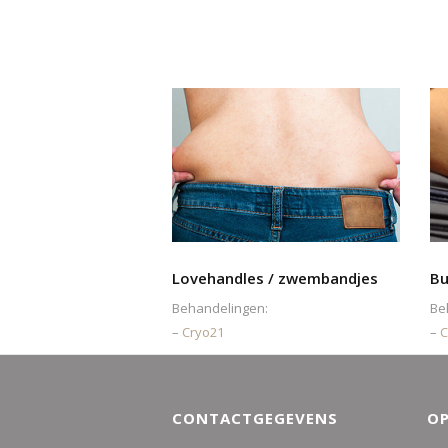
Lovehandles / zwembandjes
Bu
Behandelingen:
Be
–
Cryo21
–
C
CONTACTGEGEVENS
OP