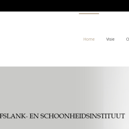
Home
Visie
O