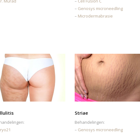
r. Murad
–
Cell Fusion C
–
Genosys microneedling
–
Microdermabrasie
llulitis
Striae
handelingen:
Behandelingen:
ryo21
–
Genosys microneedling