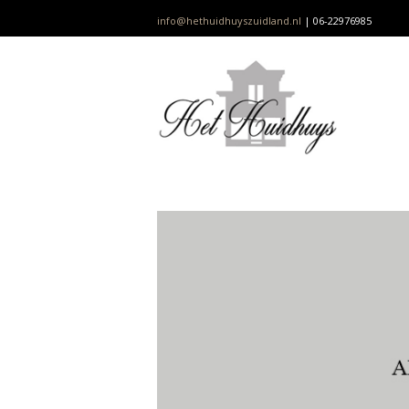
info@hethuidhuyszuidland.nl
| 06-22976985