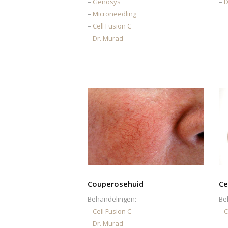
–
Genosys
–
D
–
Microneedling
–
Cell Fusion C
–
Dr. Murad
Couperosehuid
Ce
Behandelingen:
Be
–
Cell Fusion C
–
C
–
Dr. Murad