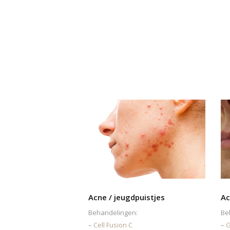
Acne / jeugdpuistjes
Ac
Behandelingen:
Be
–
Cell Fusion C
–
G