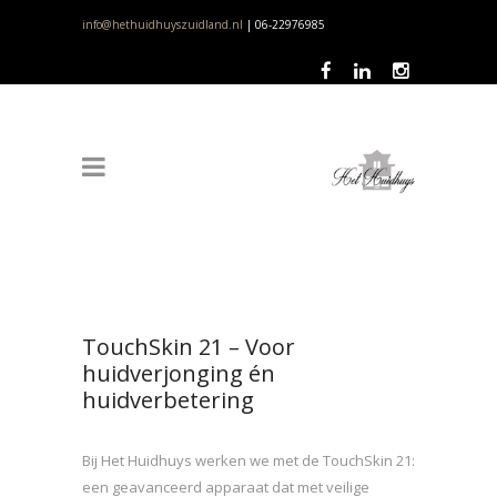
info@hethuidhuyszuidland.nl
| 06-22976985
TouchSkin 21 – Voor
huidverjonging én
huidverbetering
Bij Het Huidhuys werken we met de TouchSkin 21:
een geavanceerd apparaat dat met veilige