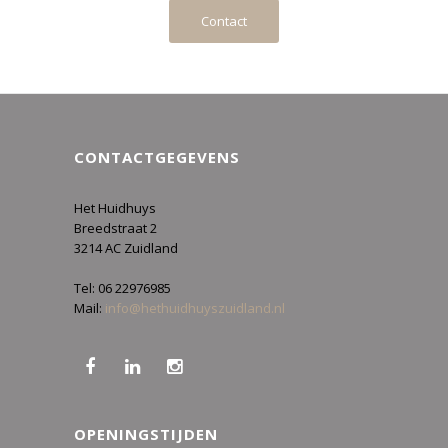
Contact
CONTACTGEGEVENS
Het Huidhuys
Breedstraat 2
3214 AC Zuidland
Tel: 06 22976985
Mail:
info@hethuidhuyszuidland.nl
OPENINGSTIJDEN