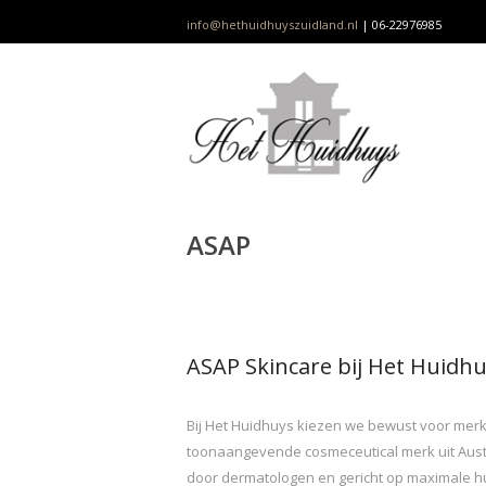
info@hethuidhuyszuidland.nl
| 06-22976985
ASAP
ASAP Skincare bij Het Huidhuy
Bij Het Huidhuys kiezen we bewust voor merk
toonaangevende cosmeceutical merk uit Austral
door dermatologen en gericht op maximale h