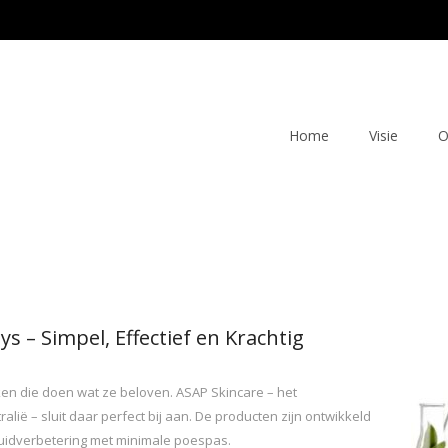
Home
Visie
O
s – Simpel, Effectief en Krachtig
en die doen wat ze beloven. ASAP Skincare – het
ië – sluit daar perfect bij aan. De producten zijn ontwikkeld
uidverbetering met minimale poespas.