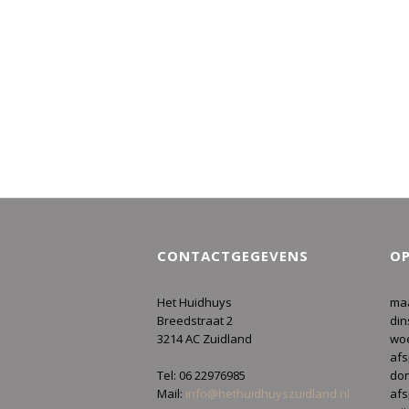
CONTACTGEGEVENS
OP
Het Huidhuys
ma
Breedstraat 2
din
3214 AC Zuidland
woe
af
Tel: 06 22976985
don
Mail:
info@hethuidhuyszuidland.nl
af