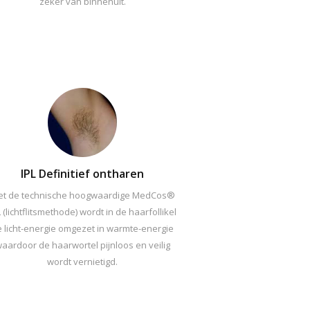
zeker van binnenuit.
IPL Definitief ontharen
t de technische hoogwaardige MedCos®
L (lichtflitsmethode) wordt in de haarfollikel
 licht-energie omgezet in warmte-energie
aardoor de haarwortel pijnloos en veilig
wordt vernietigd.