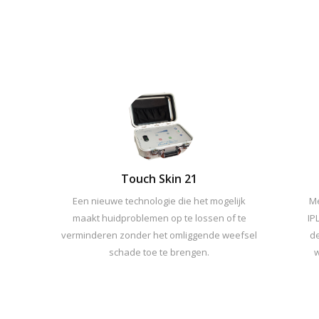
Touch Skin 21
Een nieuwe technologie die het mogelijk
Me
maakt huidproblemen op te lossen of te
IP
verminderen zonder het omliggende weefsel
de
schade toe te brengen.
w