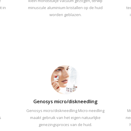
e
klein mondstukje vacuum gezogen, terwijl
t in
minuscule aluminium kristallen op de huid
te
worden geblazen.
Genosys micro/diskneedling
Genosys micro/diskneedling Micro-needling
Me
s
maakt gebruik van het eigen natuurlijke
ne
genezingsproces van de huid.