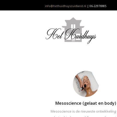
info@hethuidhuyszuidland.nl
| 06-22976985
Mesoscience (gelaat en body)
Mesoscience is de nieuwste ontwikkeling