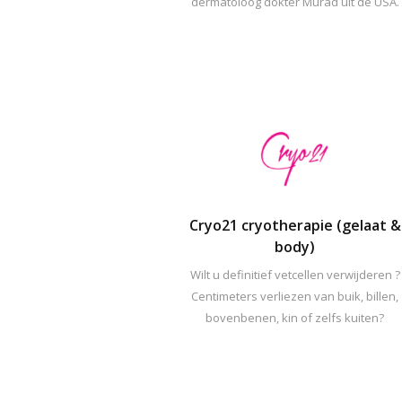
dermatoloog dokter Murad uit de USA.
Cryo21 cryotherapie (gelaat &
body)
Wilt u definitief vetcellen verwijderen ?
Centimeters verliezen van buik, billen,
bovenbenen, kin of zelfs kuiten?