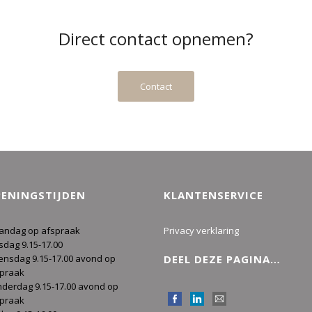
Direct contact opnemen?
Contact
ENINGSTIJDEN
KLANTENSERVICE
andag op afspraak
Privacy verklaring
sdag 9.15-17.00
nsdag 9.15-17.00 avond op
DEEL DEZE PAGINA…
spraak
derdag 9.15-17.00 avond op
spraak