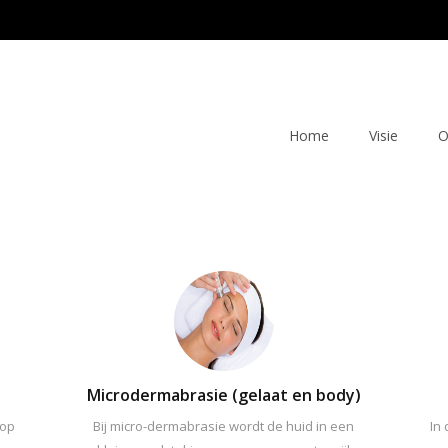
Home
Visie
O
Microdermabrasie (gelaat en body)
 op
Bij micro-dermabrasie wordt de huid in een
In