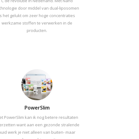
C de revolutie in Nederland. Met Nano
chnologie door middel van dual-liposomen
is het gelukt om zeer hoge concentraties
werkzame stoffen te verwerken in de
producten.
PowerSlim
t PowerSlim kan ik nog betere resultaten
erzetten want aan een gezonde stralende
huid werk je niet alleen van buiten- maar